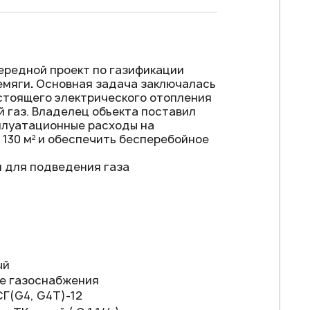
ередной проект по газификации
емяги
.
Основная задача заключалась
стоящего электрического отопления
 газ. Владелец объекта поставил
плуатационные расходы на
130 м² и обеспечить бесперебойное
 для подведения газа
ый
е газоснабжения
Г(G4, G4T)-12