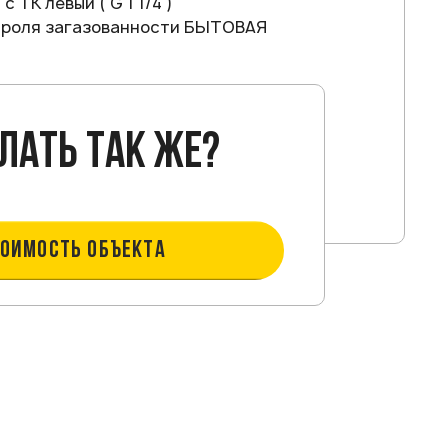
 ТК левый ( G 1 1/4 )
роля загазованности БЫТОВАЯ
лать так же?
ТОИМОСТЬ ОБЪЕКТА