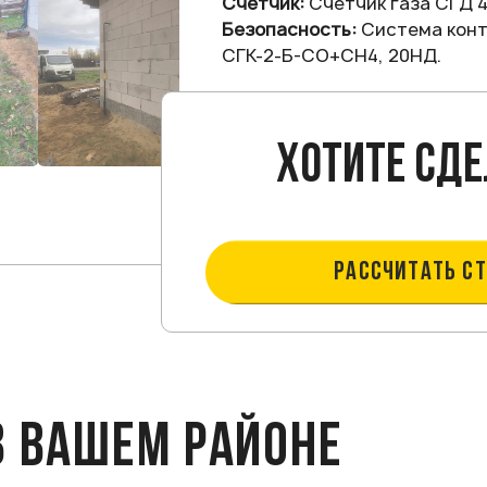
Счетчик:
Счетчик газа СГД 4 с
Безопасность:
Система конт
СГК-2-Б-СО+СН4, 20НД.
Хотите сде
РАССЧИТАТЬ С
В ВАШЕМ РАЙОНЕ