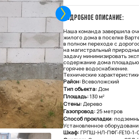
ПОДРОБНОЕ ОПИСАНИЕ:
Наша команда завершила оч
жилого дома в поселке Варт
в полном переходе с дорого
на магистральный природный
задачу минимизировать экс
содержание дома площадью 
горячее водоснабжение.
Технические характеристики
Район:
Всеволожский
Тип объекта:
Дом
Площадь:
130 м²
Стены:
Дерево
Газопровод:
25 метров
Способ прокладки
: подземн
Установленное оборудовани
Шкаф:
ГРПШ-НЛ-ПФГ-FE10-1-С