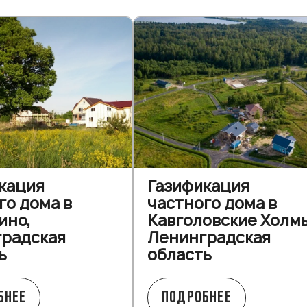
кация
Газификация
го дома в
частного дома в
ино,
Кавголовские Холм
радская
Ленинградская
ь
область
БНЕЕ
ПОДРОБНЕЕ