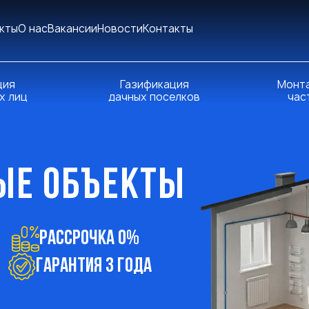
кты
О нас
Вакансии
Новости
Контакты
ция
Газификация
Монта
х лиц
дачных поселков
час
ЫЕ ОБЪЕКТЫ
Рассрочка 0%
ГАРАНТИЯ 3 ГОДА