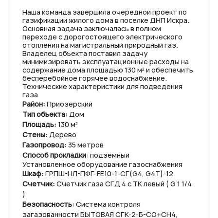
Наша команда завершила очередной проект по
газификации жилого дома в поселке ДНП Искра
.
Основная задача заключалась в полном
переходе с дорогостоящего электрического
отопления на магистральный природный газ.
Владелец объекта поставил задачу
минимизировать эксплуатационные расходы на
содержание дома площадью 130 м² и обеспечить
бесперебойное горячее водоснабжение.
Технические характеристики для подведения
газа
Район:
Приозерский
Тип объекта:
Дом
Площадь:
130 м²
Стены:
Дерево
Газопровод:
35 метров
Способ прокладки
: подземный
Установленное оборудование газоснабжения
Шкаф:
ГРПШ-НЛ-ПФГ-FE10-1-СГ(G4, G4T)-12
Счетчик:
Счетчик газа СГД 4 с ТК левый ( G 1 1/4
)
Безопасность:
Система контроля
загазованности БЫТОВАЯ СГК-2-Б-СО+СН4,