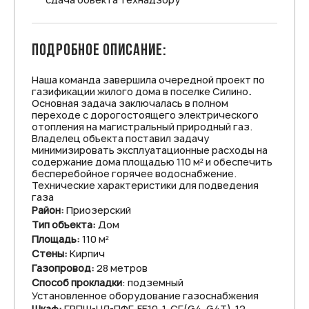
ПОДРОБНОЕ ОПИСАНИЕ:
Наша команда завершила очередной проект по
газификации жилого дома в поселке Силино
.
Основная задача заключалась в полном
переходе с дорогостоящего электрического
отопления на магистральный природный газ.
Владелец объекта поставил задачу
минимизировать эксплуатационные расходы на
содержание дома площадью 110 м² и обеспечить
бесперебойное горячее водоснабжение.
Технические характеристики для подведения
газа
Район:
Приозерский
Тип объекта:
Дом
Площадь:
110 м²
Стены:
Кирпич
Газопровод:
28 метров
Способ прокладки
: подземный
Установленное оборудование газоснабжения
Шкаф:
ГРПШ-НЛ-ПФГ-FE10-1-СГ(G4, G4T)-12