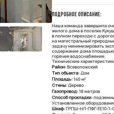
ПОДРОБНОЕ ОПИСАНИЕ:
Наша команда завершила оч
жилого дома в поселке Куку
в полном переходе с дорого
на магистральный природный
задачу минимизировать экс
содержание дома площадью 
горячее водоснабжение.
Технические характеристики
Район:
Всеволожский
Тип объекта:
Дом
Площадь:
140 м²
Стены:
Дерево
Газопровод:
18 метров
Способ прокладки
: подземн
Установленное оборудовани
Шкаф:
ГРПШ-НЛ-ПФГ-FE10-1-С