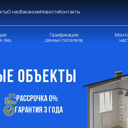
кты
О нас
Вакансии
Новости
Контакты
ция
Газификация
Монта
х лиц
дачных поселков
час
ЫЕ ОБЪЕКТЫ
Рассрочка 0%
ГАРАНТИЯ 3 ГОДА