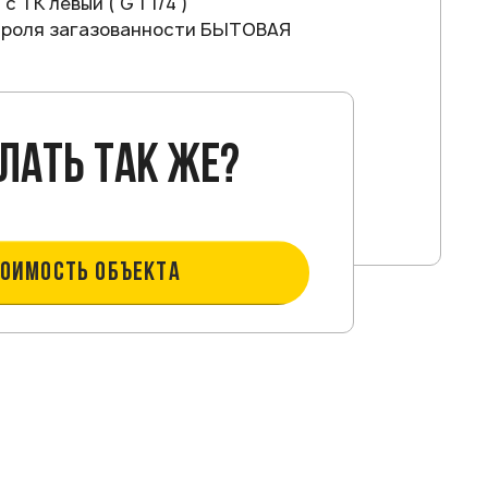
 ТК левый ( G 1 1/4 )
роля загазованности БЫТОВАЯ
лать так же?
ТОИМОСТЬ ОБЪЕКТА