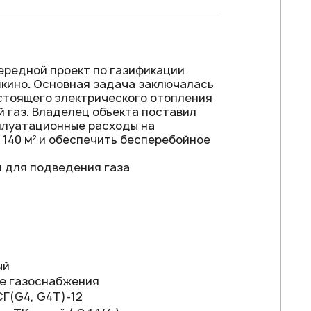
ередной проект по газификации
шкино
.
Основная задача заключалась
стоящего электрического отопления
 газ. Владелец объекта поставил
плуатационные расходы на
140 м² и обеспечить бесперебойное
 для подведения газа
ый
е газоснабжения
Г(G4, G4T)-12