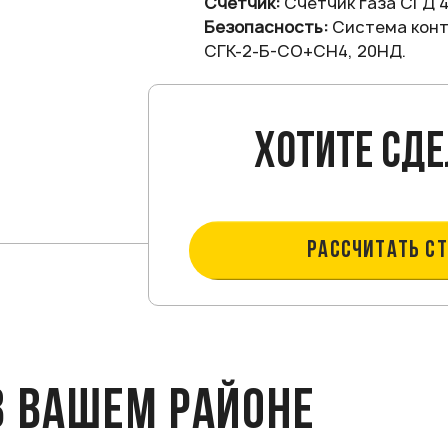
Счетчик:
Счетчик газа СГД 4 с
Безопасность:
Система конт
СГК-2-Б-СО+СН4, 20НД.
Хотите сде
РАССЧИТАТЬ С
В ВАШЕМ РАЙОНЕ