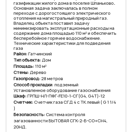
газификации жилого дома в поселке Шпаньково
.
Основная задача заключалась в полном
переходе с дорогостоящего электрического
отопления на магистральный природный газ.
Владелец объекта поставил задачу
минимизировать эксплуатационные расходы на
содержание дома площадью 110 м² и обеспечить
бесперебойное горячее водоснабжение.
Технические характеристики для подведения
газа
Район:
Гатчинский
Тип объекта:
Дом
Площадь:
110 м²
Стены:
Дерево
Газопровод:
28 метров
Способ прокладки
: подземный
Установленное оборудование газоснабжения
Шкаф:
ГРПШ-НЛ-ПФГ-FE10-1-СГ(G4, G4T)-12
Счетчик:
Счетчик газа СГД 4 с ТК левый ( G 1 1/4
)
Безопасность:
Система контроля
загазованности БЫТОВАЯ СГК-2-Б-СО+СН4,
20НД.